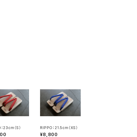
O：23cm（S）
RIPPO：21.5cm（XS）
800
¥8,800