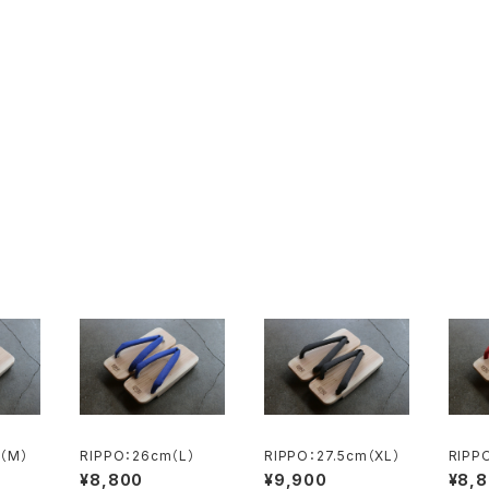
m（M）
RIPPO：26cm（L）
RIPPO：27.5cm（XL）
RIPP
¥8,800
¥9,900
¥8,